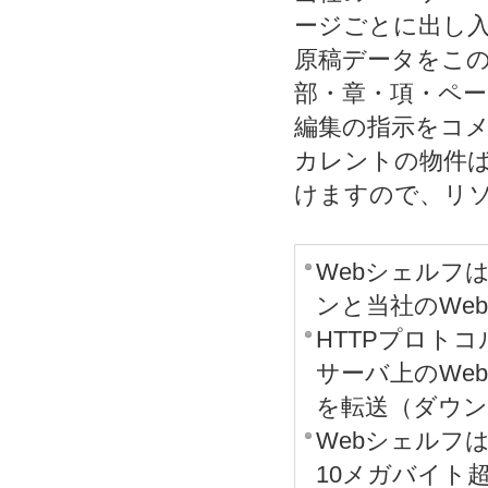
ージごとに出し
原稿データをこ
部・章・項・ペ
編集の指示をコ
カレントの物件
けますので、リ
Webシェルフ
ンと当社のWe
HTTPプロト
サーバ上のWe
を転送（ダウ
Webシェルフ
10メガバイト